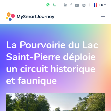
FR
La Pourvoirie du Lac
Saint-Pierre déploie
un circuit historique
et faunique