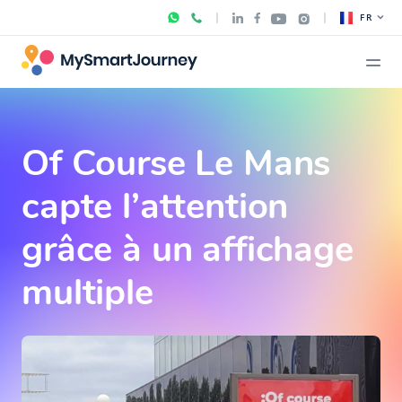
FR
Of Course Le Mans
capte l’attention
grâce à un affichage
multiple