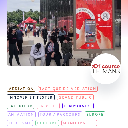
MÉDIATION
TACTIQUE DE MÉDIATION
INNOVER ET TESTER
GRAND PUBLIC
EXTÉRIEUR
EN VILLE
TEMPORAIRE
ANIMATION
TOUR / PARCOURS
EUROPE
TOURISME
CULTURE
MUNICIPALITÉ