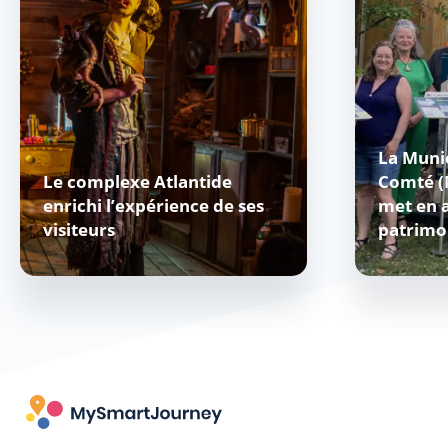
La Munic
Le complexe Atlantide
Comté (
enrichi l’expérience de ses
met en 
visiteurs
patrimo