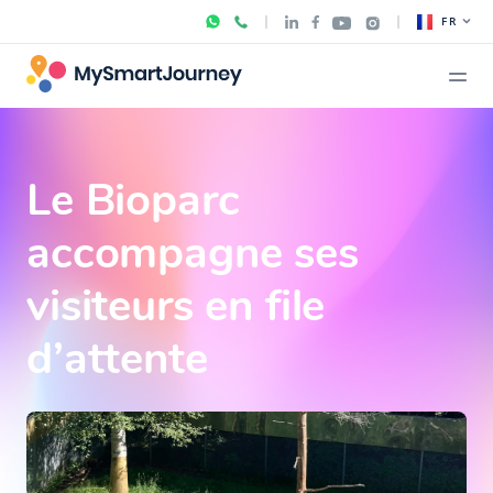
FR
Le Bioparc
accompagne ses
visiteurs en file
d’attente