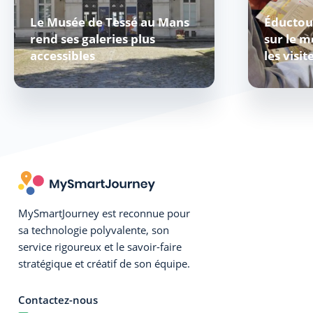
Le Musée de Tessé au Mans
Éductou
rend ses galeries plus
sur le 
accessibles
les visit
MySmartJourney est reconnue pour
sa technologie polyvalente, son
service rigoureux et le savoir-faire
stratégique et créatif de son équipe.
Contactez-nous