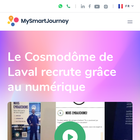
FR
Le Cosmodôme de
Laval recrute grâce
au numérique