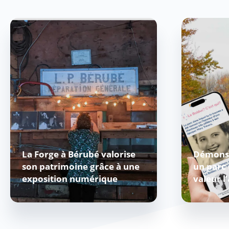
La Forge à Bérubé valorise
Démonst
son patrimoine grâce à une
un parc
exposition numérique
valeur l