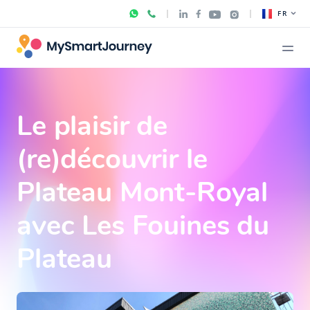
FR
Le plaisir de
(re)découvrir le
Plateau Mont-Royal
avec Les Fouines du
Plateau