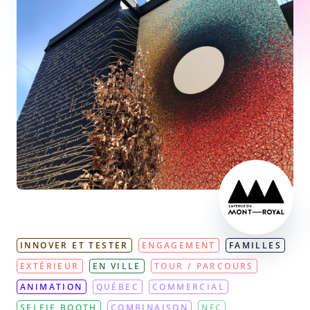
INNOVER ET TESTER
ENGAGEMENT
FAMILLES
EXTÉRIEUR
EN VILLE
TOUR / PARCOURS
ANIMATION
QUÉBEC
COMMERCIAL
SELFIE BOOTH
COMBINAISON
NFC