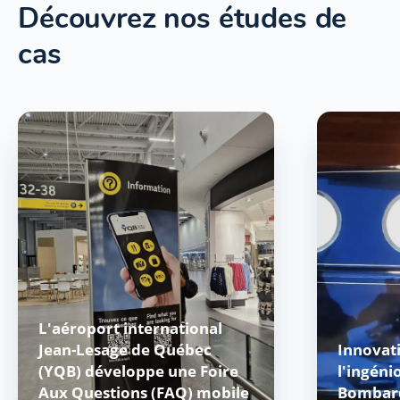
Découvrez nos études de
cas
L'aéroport international
Jean-Lesage de Québec
Innovat
(YQB) développe une Foire
l'ingéni
Aux Questions (FAQ) mobile
Bombar