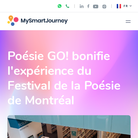
FR
Poésie GO! bonifie
l'expérience du
Festival de la Poésie
de Montréal