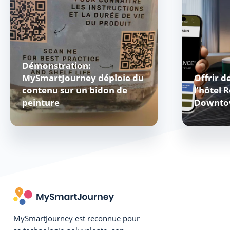
Démonstration:
MySmartJourney déploie du
Offrir d
contenu sur un bidon de
l’hôtel 
peinture
Downto
MySmartJourney est reconnue pour