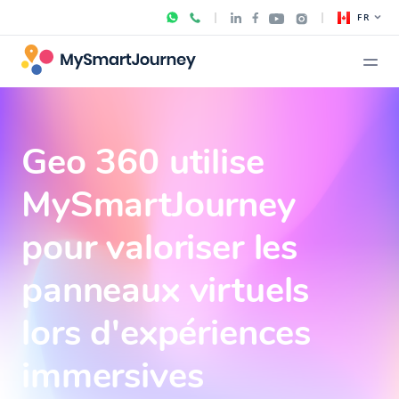
FR
Geo 360 utilise
MySmartJourney
pour valoriser les
panneaux virtuels
lors d'expériences
immersives