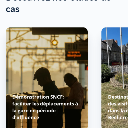
cas
Démonstration SNCF:
Destinat
faciliter les déplacements à
des visi
la gare en période
dans la
d’affluence
Béchere