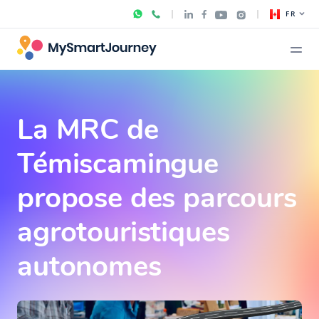
FR
La MRC de
Témiscamingue
propose des parcours
agrotouristiques
autonomes