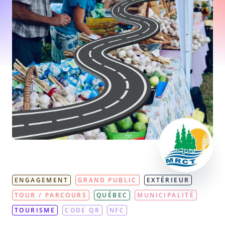
ENGAGEMENT
GRAND PUBLIC
EXTÉRIEUR
TOUR / PARCOURS
QUÉBEC
MUNICIPALITÉ
TOURISME
CODE QR
NFC