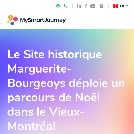
FR
Le Site historique
Marguerite-
Bourgeoys déploie un
parcours de Noël
dans le Vieux-
Montréal