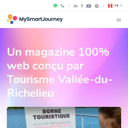
FR
Un magazine 100%
web conçu par
Tourisme Vallée-du-
Richelieu