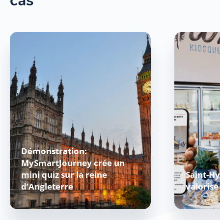
cas
Démonstration:
MySmartJourney crée un
mini quiz sur la reine
Saint-H
d’Angleterre
valorise