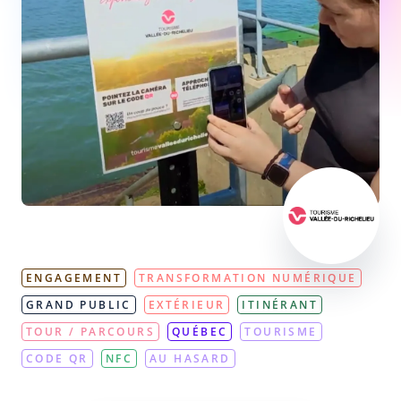
ENGAGEMENT
TRANSFORMATION NUMÉRIQUE
GRAND PUBLIC
EXTÉRIEUR
ITINÉRANT
TOUR / PARCOURS
QUÉBEC
TOURISME
CODE QR
NFC
AU HASARD