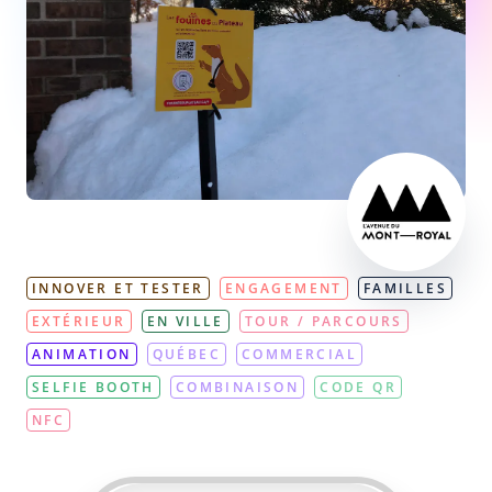
INNOVER ET TESTER
ENGAGEMENT
FAMILLES
EXTÉRIEUR
EN VILLE
TOUR / PARCOURS
ANIMATION
QUÉBEC
COMMERCIAL
SELFIE BOOTH
COMBINAISON
CODE QR
NFC