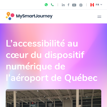
FR
L’accessibilité au
cœur du dispositif
numérique de
l’aéroport de Québec