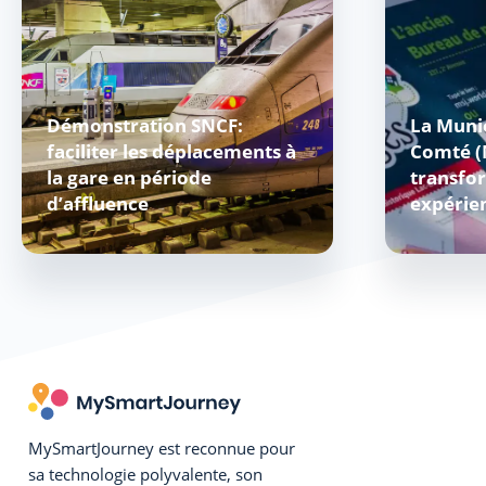
Démonstration SNCF:
La Munic
faciliter les déplacements à
Comté (
la gare en période
transfor
d’affluence
expérie
MySmartJourney est reconnue pour
sa technologie polyvalente, son