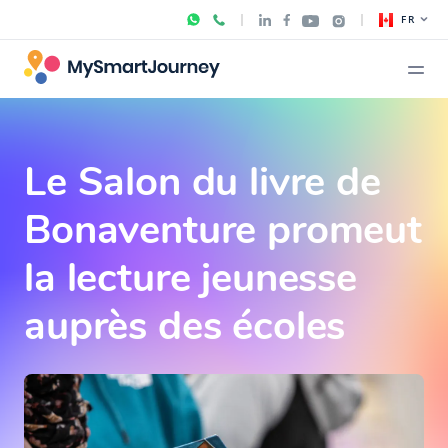
FR
Le Salon du livre de
Bonaventure promeut
la lecture jeunesse
auprès des écoles