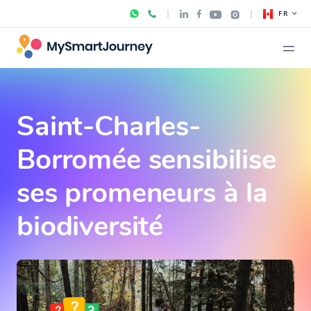
FR
Saint-Charles-
Borromée sensibilise
ses promeneurs à la
biodiversité