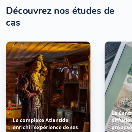
Découvrez nos études de
cas
Le Centr
Le complexe Atlantide
diffusio
enrichi l’expérience de ses
propose