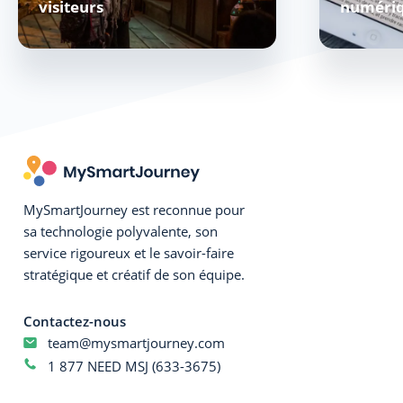
visiteurs
numériq
MySmartJourney est reconnue pour
sa technologie polyvalente, son
service rigoureux et le savoir-faire
stratégique et créatif de son équipe.
Contactez-nous
team@mysmartjourney.com
1 877 NEED MSJ (633-3675)