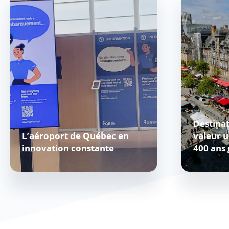
Destina
L’aéroport de Québec en
valeur 
innovation constante
400 ans