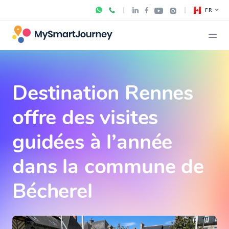
FR
Destination Rennes
offre des visites
guidées à l’année
dans la commune de
Bécherel