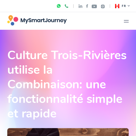
FR
Culture Trois-Rivières
utilise la
Combinaison: une
fonctionnalité simple
et rapide