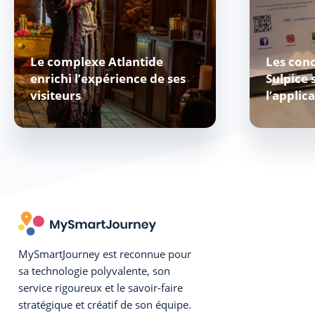
Le complexe Atlantide
Les conc
enrichi l’expérience de ses
Sulpice 
visiteurs
l’applica
MySmartJourney est reconnue pour
sa technologie polyvalente, son
service rigoureux et le savoir-faire
stratégique et créatif de son équipe.