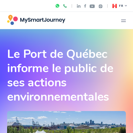
FR
Le Port de Québec
informe le public de
ses actions
environnementales