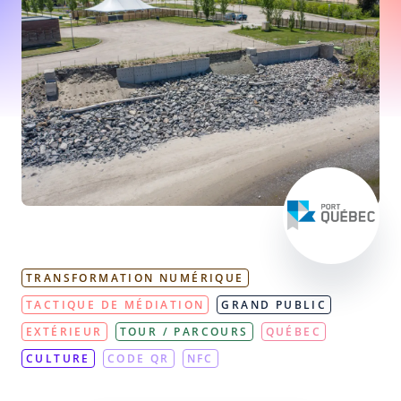
TRANSFORMATION NUMÉRIQUE
TACTIQUE DE MÉDIATION
GRAND PUBLIC
EXTÉRIEUR
TOUR / PARCOURS
QUÉBEC
CULTURE
CODE QR
NFC