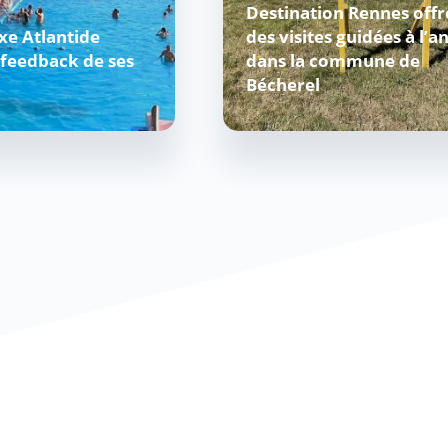
Destination Rennes offr
xe Atlantide
des visites guidées à l’a
e feedback de ses
dans la commune de
Bécherel