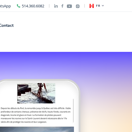
tsApp
514.360.6082
FR
Contact