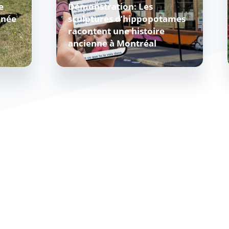
e
Démonstration: Les
nnée
sculptures d’hippopotames
racontent une histoire
ancienne à Montréal