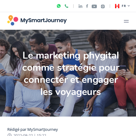
FR
Le marketing phygital
comme stratégie pour
connecter et engager
les voyageurs
Rédigé par
MySmartJourney
2022-08-22 | 15:22