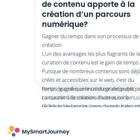
de contenu apporte à la
création d’un parcours
numérique?
Gagner du temps dans son processus de
création
L’un des avantages les plus flagrants de l
curation de contenu est le gain de temps.
Puisque de nombreux contenus sont déj
créés et accessibles sur le web, c’est du
temps gagné que le créateur de projet p
Partir de codes connus du grand public
consacrer à la création d’autres contenus
La curation de contenu invite aussi à
Grâce à des liens qui renvoient sur des si
réutiliser des codes issus du web bien c
spécialisés, il est ainsi possible d’offrir de
du public tels que les GIF ou les «mêmes»
informations supplémentaires et
outils permettent de
Ces derniers sont très souvent des clins
gamifier le contenu 
complémentaires aux publics qui sont
garder l’attention des utilisateurs
d’oeils à des références culturels populai
.