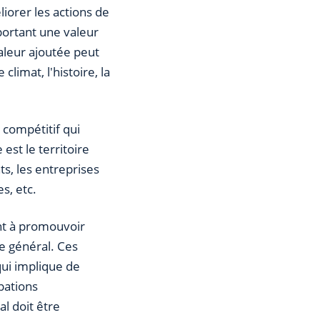
liorer les actions de
portant une valeur
valeur ajoutée peut
limat, l'histoire, la
compétitif qui
 est le territoire
s, les entreprises
s, etc.
ant à promouvoir
re général. Ces
qui implique de
pations
l doit être